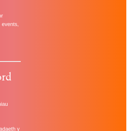
or
, events,
ord
niau
tadaeth y