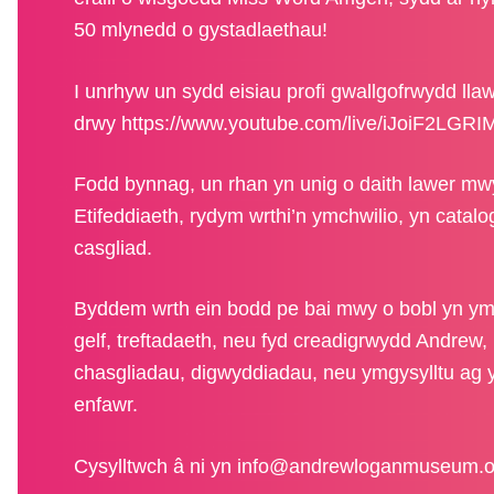
50 mlynedd o gystadlaethau!
I unrhyw un sydd eisiau profi gwallgofrwydd ll
drwy https://www.youtube.com/live/iJoiF2L
Fodd bynnag, un rhan yn unig o daith lawer mwy y
Etifeddiaeth, rydym wrthi’n ymchwilio, yn catalog
casgliad.
Byddem wrth ein bodd pe bai mwy o bobl yn ymu
gelf, treftadaeth, neu fyd creadigrwydd Andrew,
chasgliadau, digwyddiadau, neu ymgysylltu ag
enfawr.
Cysylltwch â ni yn
info@andrewloganmuseum.o