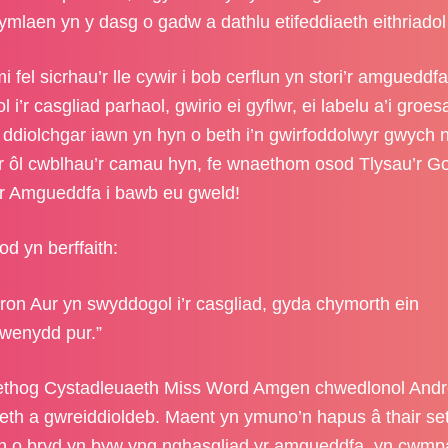
mlaen yn y dasg o gadw a dathlu etifeddiaeth eithriado
 fel sicrhau’r lle cywir i bob cerflun yn stori’r amgueddf
r casgliad parhaol, gwirio ei gyflwr, ei labelu a’i groe
 ddiolchgar iawn yn hyn o beth i’n gwirfoddolwyr gwych 
r ôl cwblhau’r camau hyn, fe wnaethom osod Tlysau’r Go
yr Amgueddfa i bawb eu gweld!
d yn berffaith:
on Aur yn swyddogol i’r casgliad, gyda chymorth ein
wenydd pur.”
oethog Cystadleuaeth Miss Word Amgen chwedlonol And
eth a gwreiddioldeb. Maent yn ymuno’n hapus â thair se
yn o bryd yn byw yng nghasgliad yr amgueddfa, yn cwmp