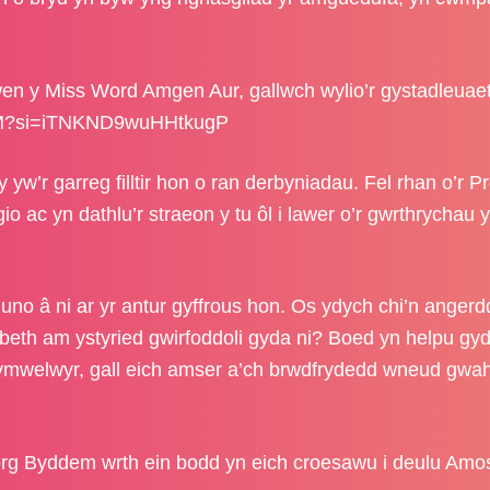
awen y Miss Word Amgen Aur, gallwch wylio’r gystadleuae
GRIM?si=iTNKND9wuHHtkugP
w’r garreg filltir hon o ran derbyniadau. Fel rhan o’r Pr
io ac yn dathlu’r straeon y tu ôl i lawer o’r gwrthrychau 
no â ni ar yr antur gyffrous hon. Os ydych chi’n anger
 beth am ystyried gwirfoddoli gyda ni? Boed yn helpu gy
 ymwelwyr, gall eich amser a’ch brwdfrydedd wneud gwa
rg
Byddem wrth ein bodd yn eich croesawu i deulu Amo