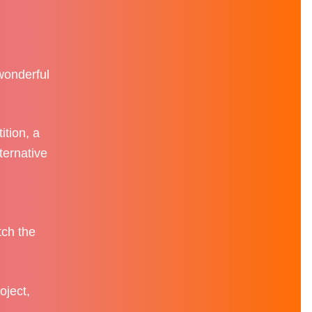
 wonderful
ition, a
lternative
tch the
oject,