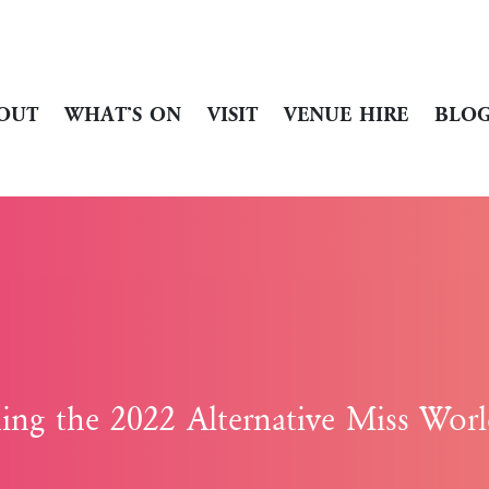
OUT
WHAT’S ON
VISIT
VENUE HIRE
BLO
ng the 2022 Alternative Miss Wor