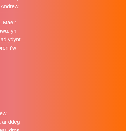
l Andrew.
a. Mae’r
sawu, yn
nad ydynt
ron i’w
rew,
t ar ddeg
asu dros