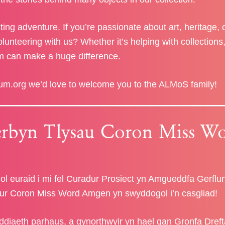
ting adventure. If you’re passionate about art, heritage, 
lunteering with us? Whether it’s helping with collections
m can make a huge difference.
um.org
we’d love to welcome you to the ALMoS family!
rbyn Tlysau Coron Miss W
l euraid i mi fel Curadur Prosiect yn Amgueddfa Gerflu
aur Coron Miss Word Amgen yn swyddogol i’n casgliad!
ifeddiaeth parhaus, a gynorthwyir yn hael gan Gronfa Dref