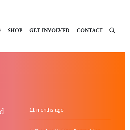
G
SHOP
GET INVOLVED
CONTACT
ld
11 months ago