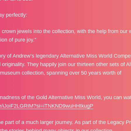
y perfectly:
ld crown jewels into the collection, with the help from our
on of pure joy.”
ory of Andrew’s legendary Alternative Miss World Compet
originality. They happily join our thirteen other sets of A
e museum collection, spanning over 50 years worth of
madness of the Gold Alternative Miss World, you can wa
ive/iJoiF2LGRIM?si=iTNKND9wuHHtkugP
e part of a much larger journey. As part of the Legacy Pr
the stories behind many objects in our collection.