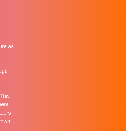
ure as
tage
 This
nent
teers
Crown