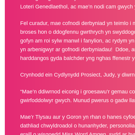
Loteri Genedlaethol, ac mae’n nodi cam gwych y
Fel curadur, mae cofnodi derbyniad yn teimlo i mi
broses hon o ddogfennu gwrthrych yn swyddogol i’
gofyn am roi sylw manwl i fanylion, ac rydym yn
yn arbenigwyr ar gofnodi derbyniadau! Ddoe, a
harddangos gyda balchder yng nghas ffenestr 
Crynhodd ein Cydlynydd Prosiect, Judy, y diwrno
“Mae’n ddiwrnod eiconig i groesawu’r gemau cor
gwirfoddolwyr gwych. Munud pwerus o gadw lla
Mae’r Tlysau aur y Goron yn rhan o hanes cyf
dathliad chwyldroadol o hunanhyder, personolia
eraill o wisgoedd Miss Word Amgen, sydd ar h