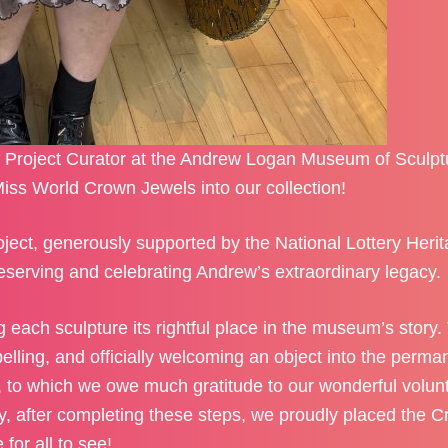
 Project Curator at the Andrew Logan Museum of Sculpt
 Miss World Crown Jewels into our collection!
oject, generously supported by the National Lottery Heri
eserving and celebrating Andrew’s extraordinary legacy.
g each sculpture its rightful place in the museum’s story.
elling, and officially welcoming an object into the perma
il, to which we owe much gratitude to our wonderful volun
y, after completing these steps, we proudly placed the 
or all to see!