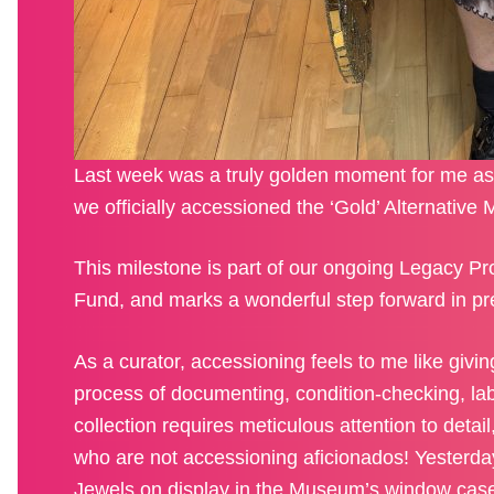
Last week was a truly golden moment for me as
we officially accessioned the ‘Gold’ Alternative
This milestone is part of our ongoing Legacy Pr
Fund, and marks a wonderful step forward in pr
As a curator, accessioning feels to me like givin
process of documenting, condition-checking, lab
collection requires meticulous attention to deta
who are not accessioning aficionados! Yesterda
Jewels on display in the Museum’s window case f