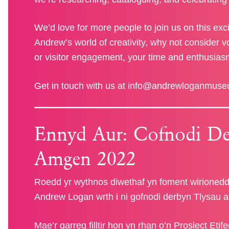
We’d love for more people to join us on this exci
Andrew’s world of creativity, why not consider vo
or visitor engagement, your time and enthusias
Get in touch with us at
info@andrewloganmuse
Ennyd Aur: Cofnodi De
Amgen 2022
Roedd yr wythnos diwethaf yn foment wirioneddo
Andrew Logan wrth i ni gofnodi derbyn Tlysau 
Mae’r garreg filltir hon yn rhan o’n Prosiect Et