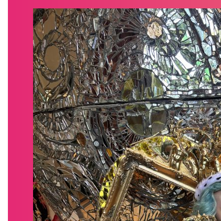
WHAT’S ON
VISIT
VENUE HIRE