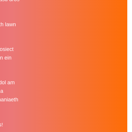
th lawn
osiect
yn ein
ddol am
da
haniaeth
s!